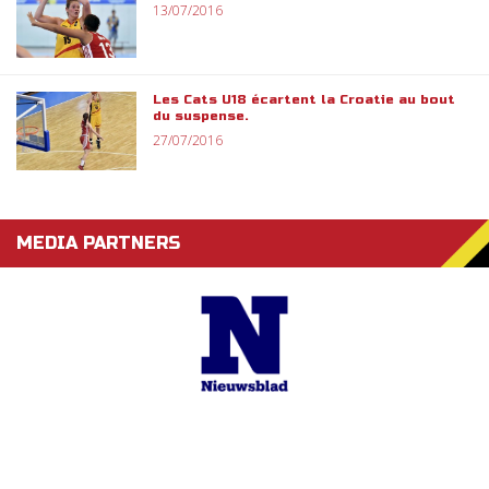
13/07/2016
Les Cats U18 écartent la Croatie au bout
du suspense.
27/07/2016
MEDIA PARTNERS