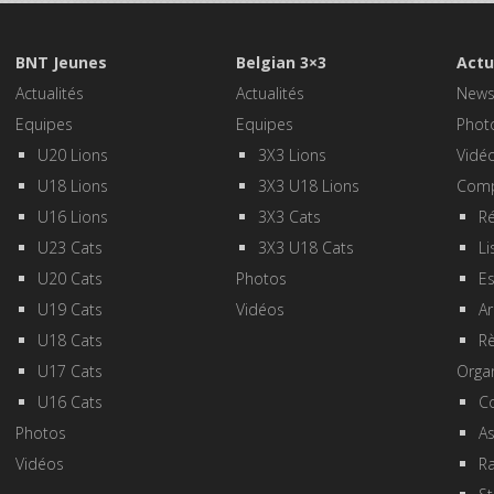
BNT Jeunes
Belgian 3×3
Actu
Actualités
Actualités
New
Equipes
Equipes
Phot
U20 Lions
3X3 Lions
Vidé
U18 Lions
3X3 U18 Lions
Comp
U16 Lions
3X3 Cats
Ré
U23 Cats
3X3 U18 Cats
Li
U20 Cats
Photos
E
U19 Cats
Vidéos
Ar
U18 Cats
R
U17 Cats
Orga
U16 Cats
Co
Photos
A
Vidéos
R