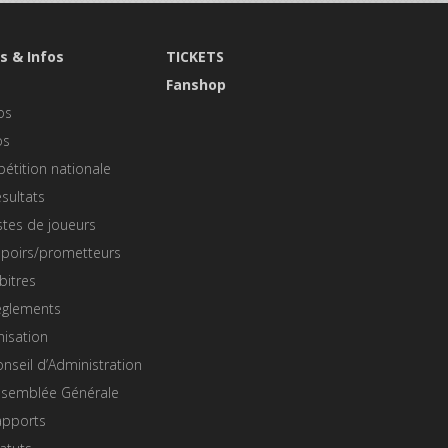
s & Infos
TICKETS
s
Fanshop
os
os
étition nationale
sultats
stes de joueurs
spoirs/prometteurs
bitres
èglements
nisation
nseil d’Administration
ssemblée Générale
apports