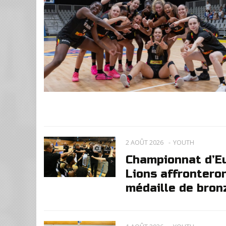
2 AOÛT 2026
YOUTH
2
Championnat d’Eur
Lions affrontero
médaille de bron