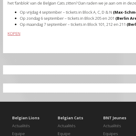
het ‘fanblok’ van de Belgian Cats zitten? Dan raden we je aan om in deze
Op vrijdag 4 september – tickets in Block A, C, D & N
(Max-Schme
Op zondag 6 september – tickets in Block 205 en 201
(Berlin Ar
Op maandag 7 september – tickets in Block 101, 212 en 211
(Ber
KOPEN
Belgian Lions
Belgian Cats
BNT Jeunes
Actualités
Actualités
Actualités
Equipe
Equipe
Equipes