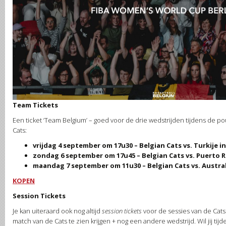
Team Tickets
Een ticket ‘Team Belgium’ – goed voor de drie wedstrijden tijdens de p
Cats:
vrijdag 4 september om 17u30 – Belgian Cats vs. Turkije 
zondag 6 september om 17u45 – Belgian Cats vs. Puerto Ri
maandag 7 september om 11u30 – Belgian Cats vs. Australi
KOPEN
Session Tickets
Je kan uiteraard ook nog altijd
session tickets
voor de sessies van de Cats 
match van de Cats te zien krijgen + nog een andere wedstrijd. Wil jij tijd