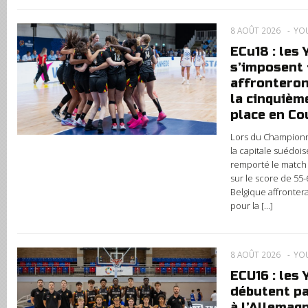
8 AOÛT 2026
YO
ECu18 : les
s’imposent f
affronteron
la cinquièm
place en C
Lors du Championn
la capitale suédois
remporté le match 
sur le score de 55-
Belgique affronter
pour la [...]
8 AOÛT 2026
YO
ECU16 : les
débutent pa
à l’Allemag