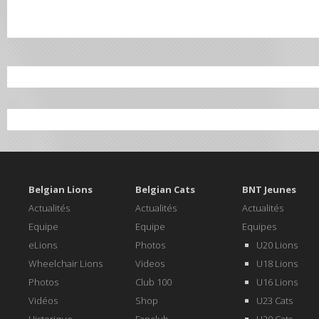
Belgian Lions
Belgian Cats
BNT Jeunes
Actualités
Actualités
Actualités
Equipe
Equipe
Equipes
eLions
Photos
U20 Lions
Wheelchair Lions
Videos
U18 Lions
Photos
Club 100
U16 Lions
Vidéos
Shop
U23 Cats
Historique
Fanclub
U20 Cats