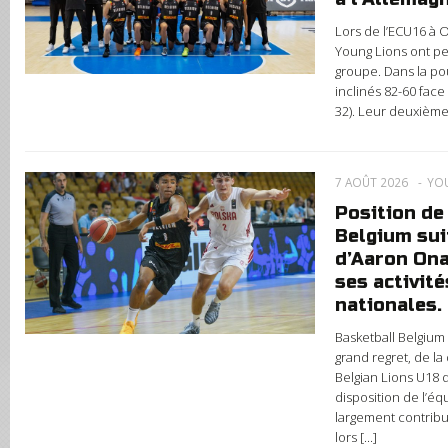
Lors de l’ECU16 à 
Young Lions ont p
groupe. Dans la po
inclinés 82-60 face
32). Leur deuxième 
7 AOÛT 2026
YO
Position de
Belgium sui
d’Aaron Ona
ses activit
nationales.
Basketball Belgium
grand regret, de la
Belgian Lions U18 d
disposition de l’éq
largement contribu
lors [...]