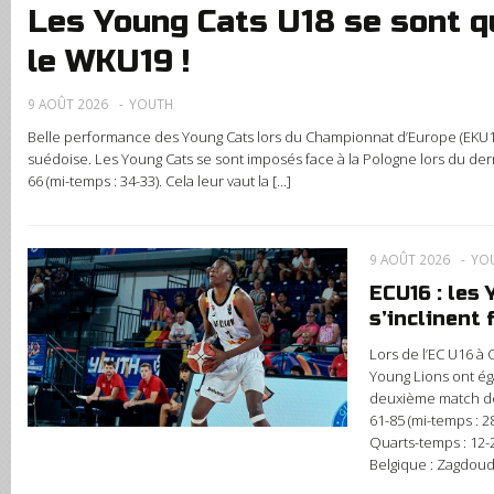
Les Young Cats U18 se sont qu
le WKU19 !
9 AOÛT 2026
YOUTH
Belle performance des Young Cats lors du Championnat d’Europe (EKU18
suédoise. Les Young Cats se sont imposés face à la Pologne lors du der
66 (mi-temps : 34-33). Cela leur vaut la [...]
9 AOÛT 2026
YO
ECU16 : les
s’inclinent 
Lors de l’EC U16 à
Young Lions ont é
deuxième match de
61-85 (mi-temps : 2
Quarts-temps : 12-2
Belgique : Zagdoud 1