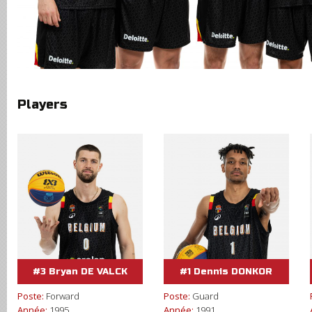
Players
#3 Bryan DE VALCK
#1 Dennis DONKOR
Poste:
Forward
Poste:
Guard
Année:
1995
Année:
1991