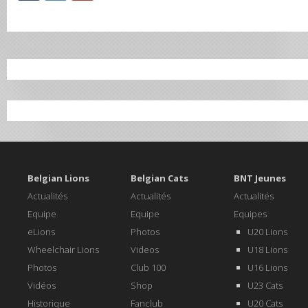
Belgian Lions
Belgian Cats
BNT Jeunes
Actualités
Actualités
Actualités
Equipe
Equipe
Equipes
eLions
Photos
U20 Lions
Wheelchair Lions
Videos
U18 Lions
Photos
Club 100
U16 Lions
Vidéos
Shop
U23 Cats
Historique
Fanclub
U20 Cats