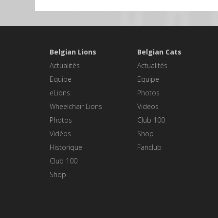
Belgian Lions
Belgian Cats
Actualités
Actualités
Equipe
Equipe
eLions
Photos
Wheelchair Lions
Videos
Photos
Club 100
Vidéos
Shop
Historique
Fanclub
Club 100
Shop