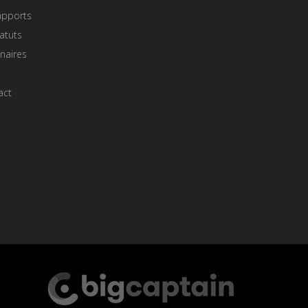
apports
atuts
naires
act