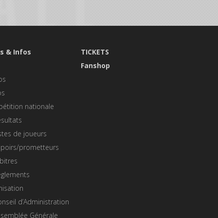
s & Infos
TICKETS
s
Fanshop
os
os
étition nationale
sultats
stes de joueurs
spoirs/prometteurs
bitres
èglements
nisation
nseil d’Administration
ssemblée Générale