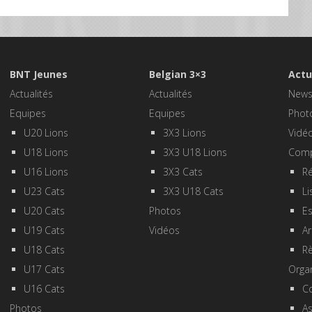
BNT Jeunes
Belgian 3×3
Actu
Actualités
Actualités
New
Equipes
Equipes
Phot
U20 Lions
3X3 Lions
Vidé
U18 Lions
3X3 U18 Lions
Comp
U16 Lions
3X3 Cats
Ré
U23 Cats
3X3 U18 Cats
Li
U20 Cats
Photos
E
U19 Cats
Vidéos
Ar
U18 Cats
R
U17 Cats
Orga
U16 Cats
Co
Photos
A