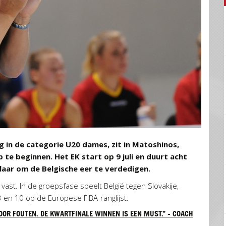
g in de categorie U20 dames, zit in Matoshinos,
te beginnen. Het EK start op 9 juli en duurt acht
laar om de Belgische eer te verdedigen.
ast. In de groepsfase speelt België tegen Slovakije,
 en 10 op de Europese FIBA-ranglijst.
OOR FOUTEN. DE KWARTFINALE WINNEN IS EEN MUST.” – COACH