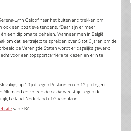
Serena-Lynn Geldof naar het buitenland trekken om
h ook een positieve tendens. “Daar zijn er meer
l én een diploma te behalen. Wanneer men in België
aak om dat leertraject te spreiden over 5 tot 6 jaren om de
orbeeld de Verenigde Staten wordt er dagelijks gewerkt
cht voor een topsportcarrière te kiezen en erin te
lovakije, op 10 juli tegen Rusland en op 12 juli tegen
elen Allemand en co een
do-or-die
wedstrijd tegen de
rijk, Letland, Nederland of Griekenland
ebsite
van FIBA.