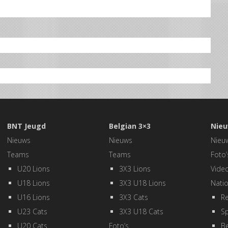
BNT Jeugd
Belgian 3×3
Nieu
Nieuws
Nieuws
Nieu
Teams
Teams
Foto’
U20 Lions
3X3 Lions
Video
U18 Lions
3X3 U18 Lions
Natio
U16 Lions
3X3 Cats
Re
U23 Cats
3X3 U18 Cats
Sp
U20 Cats
Foto’s
Be