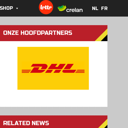
 SHOP
NL
FR
NL
FR
ONZE HOOFDPARTNERS
RELATED NEWS