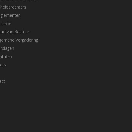
heidsrechters
eglementen
isatie
aad van Bestuur
lgemene Vergadering
rslagen
atuten
ers
act