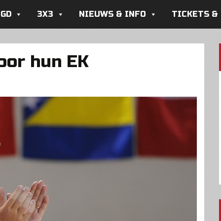
UGD
3X3
NIEUWS & INFO
TICKETS &
voor hun EK