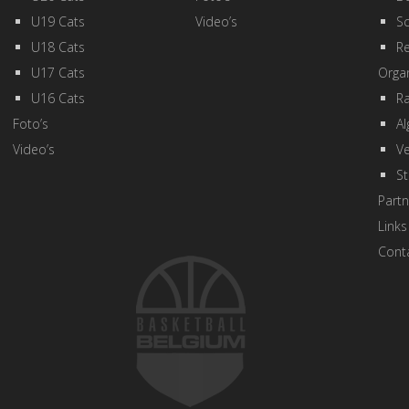
U19 Cats
Video’s
Sc
U18 Cats
R
U17 Cats
Organ
U16 Cats
R
Foto’s
A
Video’s
Ve
St
Partn
Links
Cont