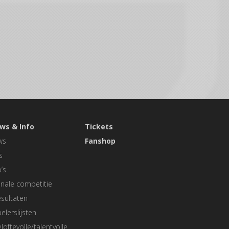
ws & Info
Tickets
ws
Fanshop
s
’s
nale competitie
sultaten
elerslijsten
loftevolle/talentvolle