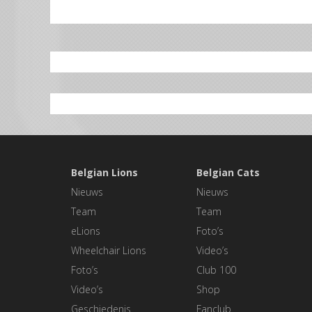
Belgian Lions
Belgian Cats
Nieuws
Nieuws
Team
Team
eLions
Foto’s
Wheelchair Lions
Video’s
Foto’s
Club 100
Video’s
Shop
Geschiedenis
Fanclub