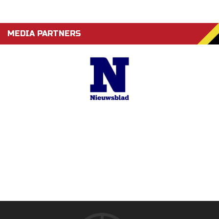
MEDIA PARTNERS