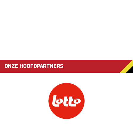
ONZE HOOFDPARTNERS