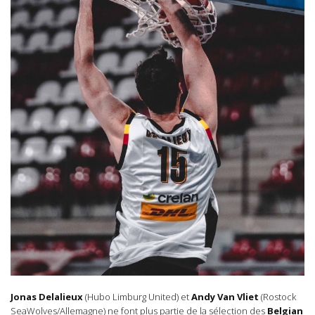
Jonas Delalieux
(Hubo Limburg United) et
Andy Van Vliet
(Rostock
SeaWolves/Allemagne) ne font plus partie de la sélection des
Belgian