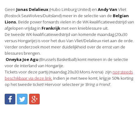
Geen
Jonas Delalieux
(Hubo Limburg United) en
Andy Van
Vliet
(Rostock SeaWolves/Duitsland) meer in de selectie van de
Belgian
Lions.
Beide power forwards vielen in de WK-kwalificatiewedstrijd van
afgelopen vrijdag in
Frankrijk
met een knieblessure uit.
De tweede WK-kwalificatiewedstrijd van komende maandag (20u30
versus Hongarije) is voor het duo Van Vliet/Delalieux niet aan de orde.
Verder onderzoek moet meer duidelijkheid over de ernst van de
blessures brengen.
Oneyka Joe Agu
(Brussels Basketball) komt meteen in de selectie
voor de interland van Hongarije.
Tickets voor deze partij (maandag 20u30 Mons Arena) zijn
nog steeds
beschikbaar via deze link.
Indien je met twee komt, krijg je 50% korting
op het tweede ticket! Hiervoor selecteer je ‘
Bring a Friend
’.