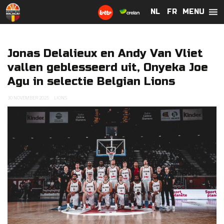
MENU
NL
NL
FR
FR
Jonas Delalieux en Andy Van Vliet
vallen geblesseerd uit, Onyeka Joe
Agu in selectie Belgian Lions
30 NOVEMBER 2025
LIONS