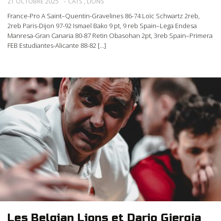
21 OCTOBRE 2025
CATS
,
LIONS
France-Pro A Saint–Quentin-Gravelines 86-74 Loïc Schwartz 2reb,
2reb Paris-Dijon 97-92 Ismael Bako 9 pt, 9 reb Spain–Lega Endesa
Manresa-Gran Canaria 80-87 Retin Obasohan 2pt, 3reb Spain–Primera
FEB Estudiantes-Alicante 88-82 [...]
Les Belgian Lions et Dario Gjergja