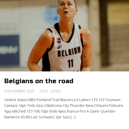
Belgians on the road
4 NOVEMBRE 2025
CATS
,
LIONS
United States-NBA Portland Trail Blazers-LA Lakers 115-123 Toumani
Camara 14pt-7reb-2ass Oklahoma City Thunder-New Orleans Pelicans
Ajay Mitchell 137-106 10pt-5reb-8ass France-Pro A Saint–Quentin-
Nanterre 65-89 Loïc Schwartz 3pt-1ass [...]