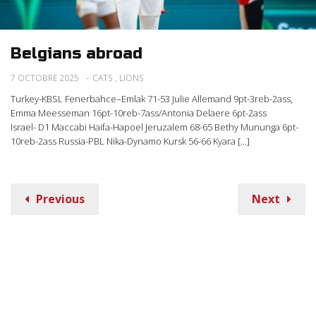
Belgians abroad
7 OCTOBRE 2025
CATS
,
LIONS
Turkey-KBSL Fenerbahce–Emlak 71-53 Julie Allemand 9pt-3reb-2ass,
Emma Meesseman 16pt-10reb-7ass/Antonia Delaere 6pt-2ass
Israel- D1 Maccabi Haifa-Hapoel Jeruzalem 68-65 Bethy Mununga 6pt-
10reb-2ass Russia-PBL Nika-Dynamo Kursk 56-66 Kyara [...]
Previous
Next