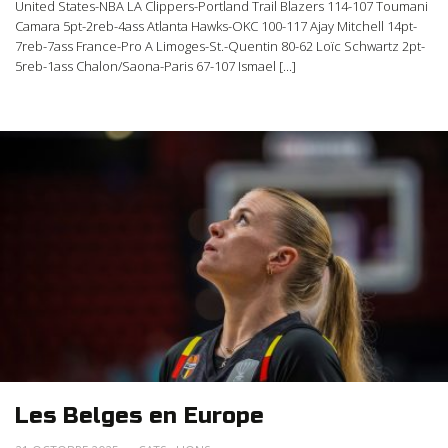
United States-NBA LA Clippers-Portland Trail Blazers 114-107 Toumani
Camara 5pt-2reb-4ass Atlanta Hawks-OKC 100-117 Ajay Mitchell 14pt-
7reb-7ass France-Pro A Limoges-St.-Quentin 80-62 Loïc Schwartz 2pt-
5reb-1ass Chalon/Saona-Paris 67-107 Ismael [...]
Les Belges en Europe