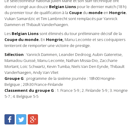
Le sélectionneur national Julien Mahé et son staff technique ont
donné congé aux douze
Belgian Lions
pour le dernier match (18 h)
du premier tour de qualification à la
Coupe
du
monde
en
Hongrie.
Vukan Samardzic et Tim Lambrecht sont remplacés par Yannick
Dammen et Thibault Vanderhaegen.
Les
Belgian Lions
sont éliminés du tour préliminaire décisif de la
Coupe du monde.
En
Hongrie,
Manu Lecomte et ses coéquipiers
tenteront de remporter une victoire de prestige.
Sélection
: Yannick Dammen, Leander Dedroog, Aubin Gateretse,
Mamadou Guissé, Manu Lecomte, Nathan Missia-Dio, Zaccharie
Mortant, Loïc Schwartz, Kevin Tumba, Niels Van Den Eynde, Thibault
Vanderhaegen, Andy Van Vliet
Groupe
G
: programme de la sixième journée : 18h00 Hongrie-
Belgique ; 20h30 France-Finlande
Classement
du groupe G
: 1. France 5-9 ; 2. Finlande 5-9 ; 3. Hongrie
5-7 ; 4. Belgique 5-5