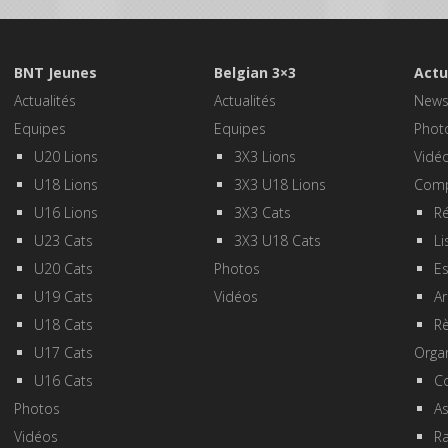
BNT Jeunes
Belgian 3×3
Actu
Actualités
Actualités
New
Equipes
Equipes
Phot
U20 Lions
3X3 Lions
Vidé
U18 Lions
3X3 U18 Lions
Comp
U16 Lions
3X3 Cats
Ré
U23 Cats
3X3 U18 Cats
Li
U20 Cats
Photos
E
U19 Cats
Vidéos
Ar
U18 Cats
R
U17 Cats
Orga
U16 Cats
Co
Photos
A
Vidéos
R