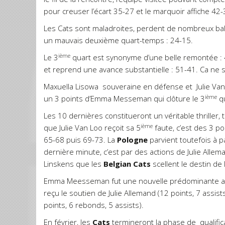
pour creuser l’écart 35-27 et le marquoir affiche 42-
Les Cats sont maladroites, perdent de nombreux bal
un mauvais deuxième quart-temps : 24-15.
ième
Le 3
quart est synonyme d’une belle remontée : 
et reprend une avance substantielle : 51-41. Ca ne
Maxuella Lisowa souveraine en défense et Julie Va
ième
un 3 points d’Emma Messeman qui clôture le 3
qu
Les 10 dernières constitueront un véritable thriller, 
ième
que Julie Van Loo reçoit sa 5
faute, c’est des 3 po
65-68 puis 69-73. La
Pologne
parvient toutefois à p
dernière minute, c’est par des actions de Julie All
Linskens que les
Belgian Cats
scellent le destin de 
Emma Meesseman fut une nouvelle prédominante avec
reçu le soutien de Julie Allemand (12 points, 7 assists
points, 6 rebonds, 5 assists).
En février, les
Cats
termineront la phase de qualific