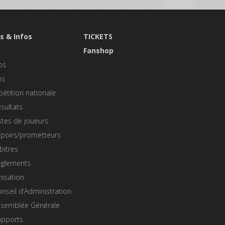
s & Infos
TICKETS
s
Fanshop
os
os
étition nationale
sultats
stes de joueurs
spoirs/prometteurs
bitres
èglements
nisation
nseil d’Administration
ssemblée Générale
apports