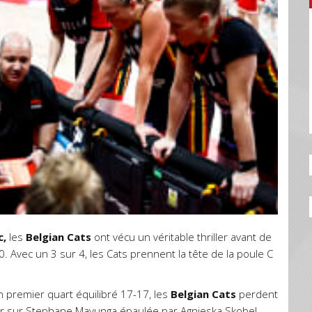
c,
les
Belgian Cats
ont vécu un véritable thriller avant de
 Avec un 3 sur 4, les Cats prennent la tête de la poule C
n premier quart équilibré 17-17, les
Belgian Cats
perdent
mpter sur Stephane Mavunga épaulée par Agnieska Skobel