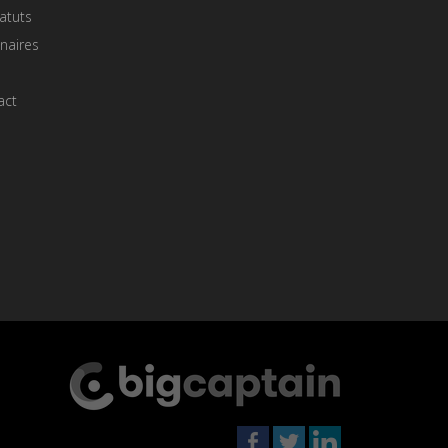
atuts
naires
act