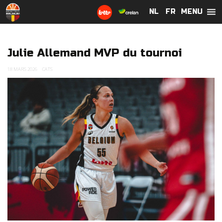
MENU
NL
NL
FR
FR
Julie Allemand MVP du tournoi
18 MARS 2026
CATS