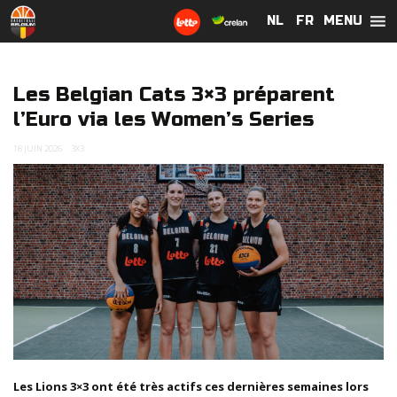
MENU
NL
NL
FR
FR
Les Belgian Cats 3×3 préparent
l’Euro via les Women’s Series
18 JUIN 2026
3X3
Les Lions 3×3 ont été très actifs ces dernières semaines lors