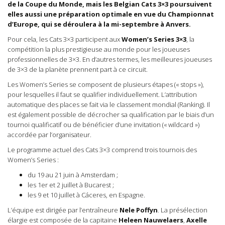
de la Coupe du Monde, mais les Belgian Cats 3×3 poursuivent
elles aussi une préparation optimale en vue du Championnat
d’Europe, qui se déroulera à la mi-septembre à Anvers.
Pour cela, les Cats 3×3 participent aux
Women’s Series 3×3
, la
compétition la plus prestigieuse au monde pour les joueuses
professionnelles de 3×3. En d’autres termes, les meilleures joueuses
de 3×3 de la planète prennent part à ce circuit.
Les Women’s Series se composent de plusieurs étapes (« stops »),
pour lesquelles il faut se qualifier individuellement. L’attribution
automatique des places se fait via le classement mondial (Ranking). Il
est également possible de décrocher sa qualification par le biais d’un
tournoi qualificatif ou de bénéficier d’une invitation (« wildcard »)
accordée par l’organisateur.
Le programme actuel des Cats 3×3 comprend trois tournois des
Women’s Series :
du 19 au 21 juin à Amsterdam ;
les 1er et 2 juillet à Bucarest ;
les 9 et 10 juillet à Cáceres, en Espagne.
L’équipe est dirigée par l’entraîneure
Nele Poffyn
. La présélection
élargie est composée de la capitaine
Heleen Nauwelaers
,
Axelle