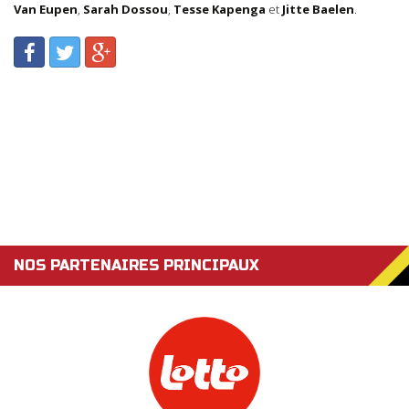
Van Eupen
,
Sarah Dossou
,
Tesse Kapenga
et
Jitte Baelen
.
NOS PARTENAIRES PRINCIPAUX