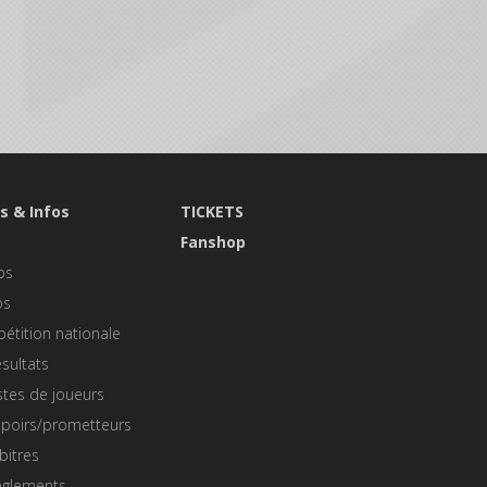
s & Infos
TICKETS
s
Fanshop
os
os
étition nationale
sultats
stes de joueurs
spoirs/prometteurs
bitres
èglements