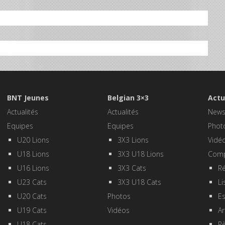
BNT Jeunes
Belgian 3×3
Actu
Actualités
Actualités
New
Equipes
Equipes
Phot
U20 Lions
3X3 Lions
Vidé
U18 Lions
3X3 U18 Lions
Comp
U16 Lions
3X3 Cats
Ré
U23 Cats
3X3 U18 Cats
Li
U20 Cats
Photos
E
U19 Cats
Vidéos
Ar
U18 Cats
R