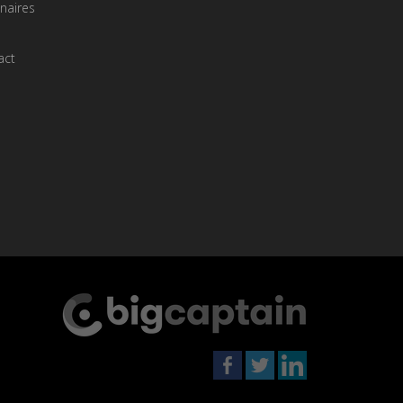
naires
act