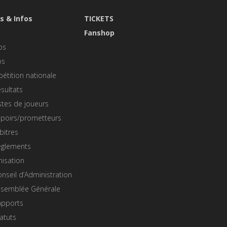
s & Infos
TICKETS
s
Fanshop
os
os
étition nationale
sultats
stes de joueurs
spoirs/prometteurs
bitres
èglements
nisation
nseil d’Administration
ssemblée Générale
apports
atuts