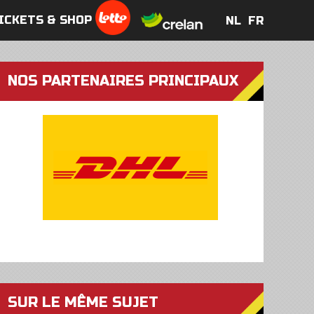
ICKETS & SHOP
NL
FR
NL
FR
NOS PARTENAIRES PRINCIPAUX
SUR LE MÊME SUJET