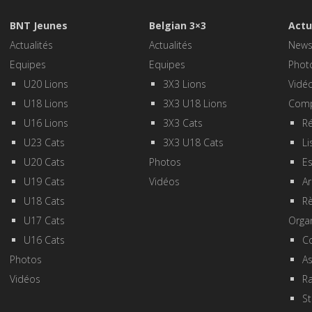
BNT Jeunes
Belgian 3×3
Actu
Actualités
Actualités
New
Equipes
Equipes
Phot
U20 Lions
3X3 Lions
Vidé
U18 Lions
3X3 U18 Lions
Comp
U16 Lions
3X3 Cats
Ré
U23 Cats
3X3 U18 Cats
Li
U20 Cats
Photos
E
U19 Cats
Vidéos
Ar
U18 Cats
R
U17 Cats
Orga
U16 Cats
Co
Photos
A
Vidéos
R
St