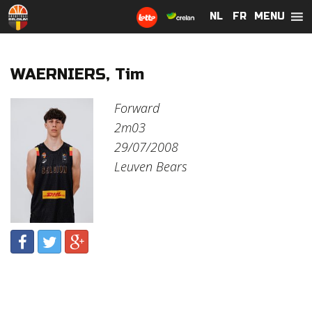
MENU
NL
NL
FR
FR
WAERNIERS, Tim
Forward
2m03
29/07/2008
Leuven Bears