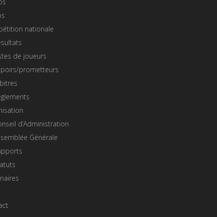
os
os
étition nationale
sultats
stes de joueurs
spoirs/prometteurs
bitres
èglements
nisation
nseil d’Administration
ssemblée Générale
apports
atuts
naires
act