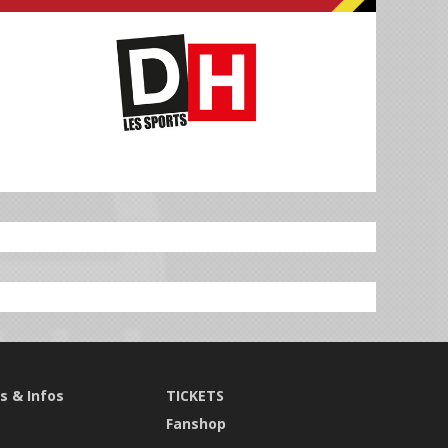
s & Infos
TICKETS
s
Fanshop