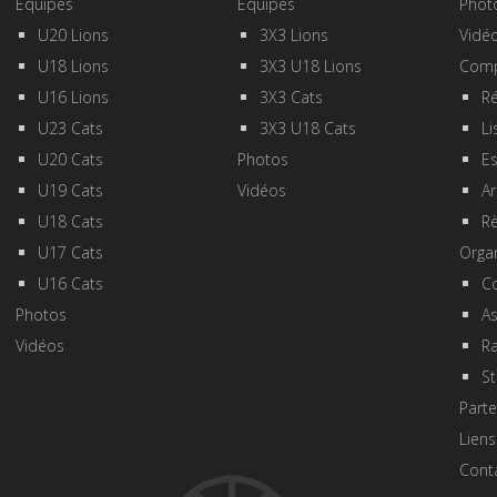
Equipes
Equipes
Phot
U20 Lions
3X3 Lions
Vidé
U18 Lions
3X3 U18 Lions
Comp
U16 Lions
3X3 Cats
Ré
U23 Cats
3X3 U18 Cats
Li
U20 Cats
Photos
E
U19 Cats
Vidéos
Ar
U18 Cats
R
U17 Cats
Orga
U16 Cats
Co
Photos
A
Vidéos
R
St
Parte
Liens
Cont