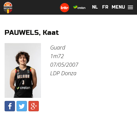
MENU
NL
NL
FR
FR
PAUWELS, Kaat
Guard
1m72
07/05/2007
LDP Donza