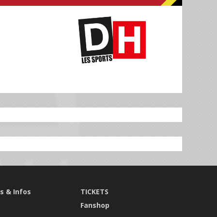
s & Infos
TICKETS
s
Fanshop