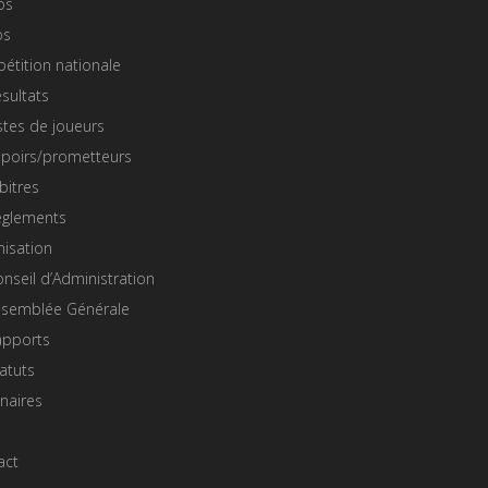
os
os
étition nationale
sultats
stes de joueurs
spoirs/prometteurs
bitres
èglements
nisation
nseil d’Administration
ssemblée Générale
apports
atuts
naires
act