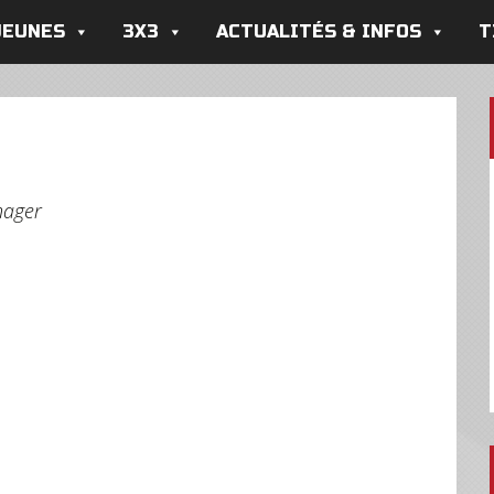
JEUNES
3X3
ACTUALITÉS & INFOS
T
nager