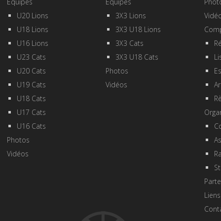
Equipes
Equipes
Phot
U20 Lions
3X3 Lions
Vidé
U18 Lions
3X3 U18 Lions
Comp
U16 Lions
3X3 Cats
Ré
U23 Cats
3X3 U18 Cats
Li
U20 Cats
Photos
E
U19 Cats
Vidéos
Ar
U18 Cats
R
U17 Cats
Orga
U16 Cats
Co
Photos
A
Vidéos
R
St
Parte
Liens
Cont