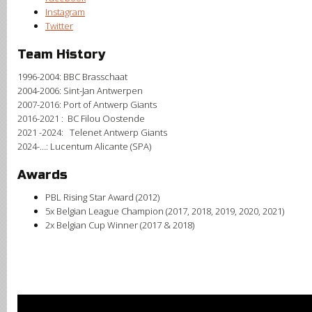
Instagram
Twitter
Team History
1996-2004: BBC Brasschaat
2004-2006: Sint-Jan Antwerpen
2007-2016: Port of Antwerp Giants
2016-2021 : BC Filou Oostende
2021 -2024: Telenet Antwerp Giants
2024-…: Lucentum Alicante (SPA)
Awards
PBL Rising Star Award (2012)
5x Belgian League Champion (2017, 2018, 2019, 2020, 2021)
2x Belgian Cup Winner (2017 & 2018)