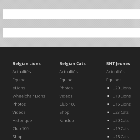
Belgian Lions
Belgian Cats
BNT Jeunes
Actualités
Actualités
Actualités
Equipe
Equipe
Equipes
eLions
Photos
U20 Lions
Wheelchair Lions
Videos
U18 Lions
Photos
Club 100
U16 Lions
Vidéos
Shop
U23 Cats
Historique
Fanclub
U20 Cats
Club 100
U19 Cats
Shop
U18 Cats