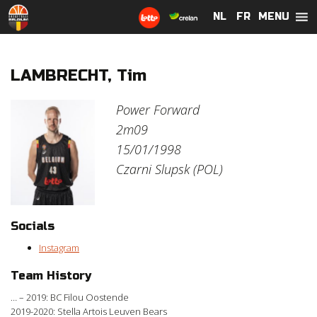
MENU
NL
NL
FR
FR
LAMBRECHT, Tim
Power Forward
2m09
15/01/1998
Czarni Slupsk (POL)
Socials
Instagram
Team History
… – 2019: BC Filou Oostende
2019-2020: Stella Artois Leuven Bears