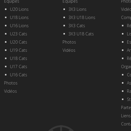
Equipes
Equipes
Phot
U20 Lions
3X3 Lions
Vidé
U18 Lions
3X3 U18 Lions
Comp
U16 Lions
3X3 Cats
Ré
U23 Cats
3X3 U18 Cats
Li
U20 Cats
Photos
E
U19 Cats
Vidéos
Ar
U18 Cats
R
U17 Cats
Orga
U16 Cats
Co
Photos
A
Vidéos
R
St
Parte
Liens
Cont