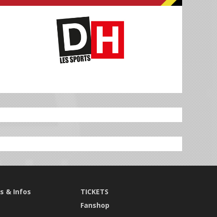
s & Infos
TICKETS
s
Fanshop