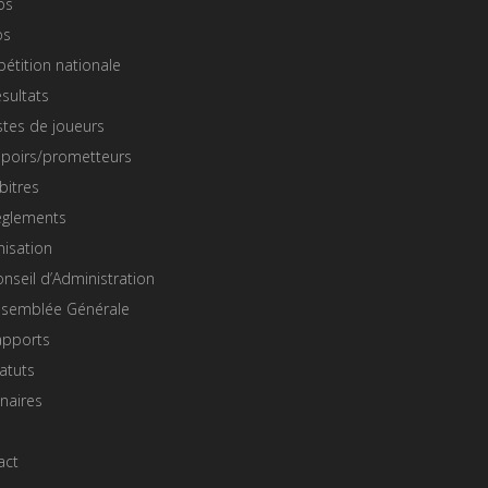
os
os
étition nationale
sultats
stes de joueurs
spoirs/prometteurs
bitres
èglements
nisation
nseil d’Administration
ssemblée Générale
apports
atuts
naires
act