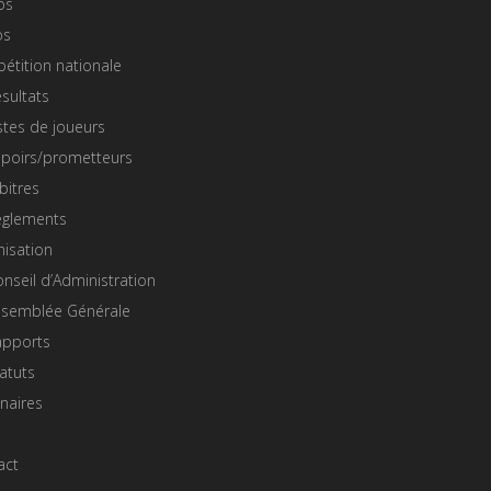
os
os
étition nationale
sultats
stes de joueurs
spoirs/prometteurs
bitres
èglements
nisation
nseil d’Administration
ssemblée Générale
apports
atuts
naires
act