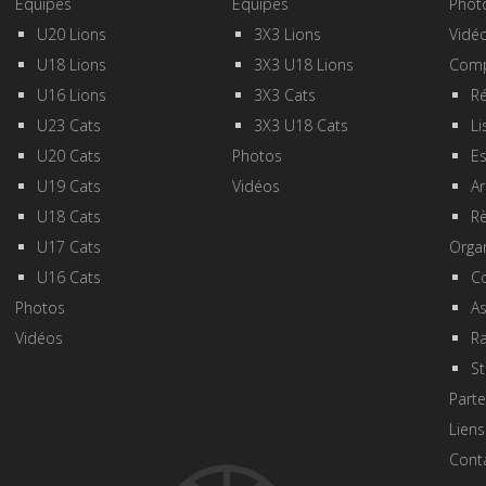
Equipes
Equipes
Phot
U20 Lions
3X3 Lions
Vidé
U18 Lions
3X3 U18 Lions
Comp
U16 Lions
3X3 Cats
Ré
U23 Cats
3X3 U18 Cats
Li
U20 Cats
Photos
E
U19 Cats
Vidéos
Ar
U18 Cats
R
U17 Cats
Orga
U16 Cats
Co
Photos
A
Vidéos
R
St
Parte
Liens
Cont