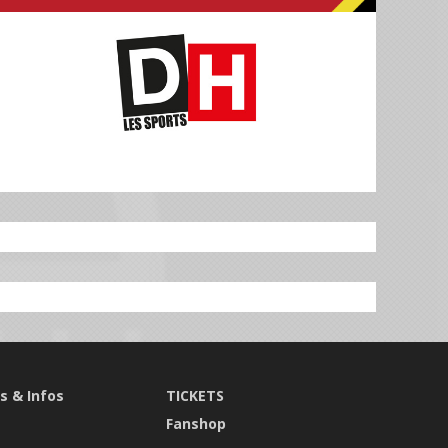
s & Infos
TICKETS
s
Fanshop