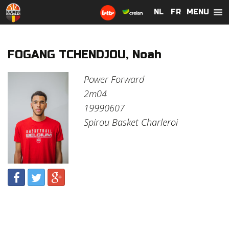
MENU
NL
NL
FR
FR
FOGANG TCHENDJOU, Noah
Power Forward
2m04
19990607
Spirou Basket Charleroi