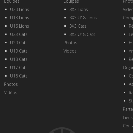
Equipes
Equipes
Phot
U20 Lions
3X3 Lions
Vidé
U18 Lions
3X3 U18 Lions
Comp
U16 Lions
3X3 Cats
Ré
U23 Cats
3X3 U18 Cats
Li
U20 Cats
Photos
E
U19 Cats
Vidéos
Ar
U18 Cats
R
U17 Cats
Orga
U16 Cats
Co
Photos
A
Vidéos
R
St
Parte
Liens
Cont