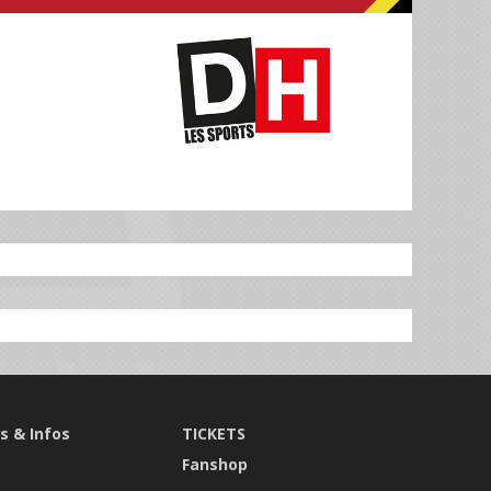
s & Infos
TICKETS
s
Fanshop