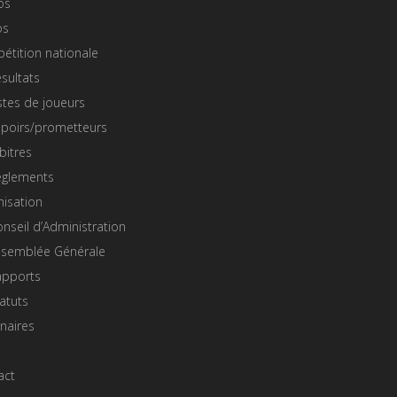
os
os
étition nationale
sultats
stes de joueurs
spoirs/prometteurs
bitres
èglements
nisation
nseil d’Administration
ssemblée Générale
apports
atuts
naires
act