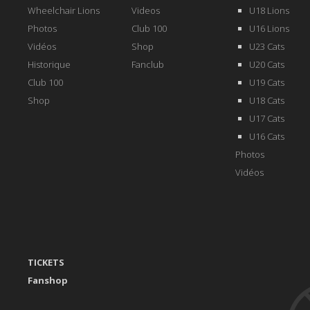
Wheelchair Lions
Videos
U18 Lions
Photos
Club 100
U16 Lions
Vidéos
Shop
U23 Cats
Historique
Fanclub
U20 Cats
Club 100
U19 Cats
Shop
U18 Cats
U17 Cats
U16 Cats
Photos
Vidéos
TICKETS
Fanshop