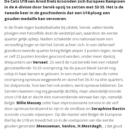
De Cats U18 van Arvid Diels kroonden zich Europees Kampioen
in de A-divisie door Servië opzij te zetten met 53-55. Het is de
tweede keer in de geschiedenis dat een U18 ploeg een
gouden medaille kan veroveren.
In de finale tegen basketbalnatie bij uitstek, Servië, vatten beide
ploegen met hetzelfde doel de wedstrijd aan, waardoor de eerste
quarter gelijk opliep. Nadien schakelde ons nationaal team een
versnelling hoger en liet het Servië achter zich. In een defensief
grandioos tweede quarter kreeg België amper 3 punten tegen, terwijl
er zelf 22 punten konden gescoord worden, onder meer dankzij
driepunters van
Vervaet
. Zo werd de rust bereikt met een relatief
geruststellende 16-33 voorsprong. Na de pauze bleek Servië nog
volop in haar kansen te geloven. In een mum van tijd was de ruime
voorsprong opnieuw weggewerkt en stond het 36-41 na drie quarters.
De slotperiode, hoe kan het ook anders, werd opnieuw bibberen. De
Serviërs kwamen nog erg gevaarlijk dichtbij, maar uiteindelijk toonde
onze U18 dat er slecht één oververdiende winnaar kan zijn, namelijk
België.
Billie Massey
zette haar impressionante tornooi in de verf
door opnieuw beslissend te zijn in de eindfase en
Seraphine Bastin
scoorde cruciale vrijworpen. Op die manier wint België de Europese
titel bij de U18 en treedt het zo in de voetsporen van die eerste
gouden generatie (
Meesseman, Vanloo, H.Mestdagh
,…) dat goud