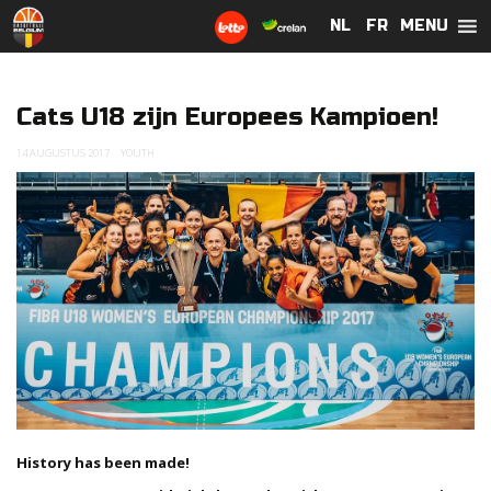
MENU
NL
NL
FR
FR
Cats U18 zijn Europees Kampioen!
14 AUGUSTUS 2017
YOUTH
History has been made!