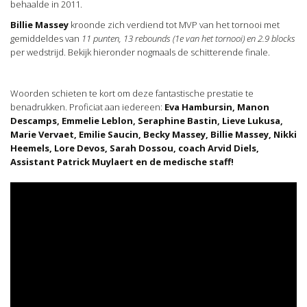
behaalde in 2011.
Billie Massey
kroonde zich verdiend tot MVP van het tornooi met
gemiddeldes van
11 punten, 13 rebounds (1e van het tornooi) en 2.9 blocks
per wedstrijd. Bekijk hieronder nogmaals de schitterende finale.
Woorden schieten te kort om deze fantastische prestatie te
benadrukken. Proficiat aan iedereen:
Eva Hambursin, Manon
Descamps, Emmelie Leblon, Seraphine Bastin, Lieve Lukusa,
Marie Vervaet, Emilie Saucin, Becky Massey, Billie Massey, Nikki
Heemels, Lore Devos, Sarah Dossou, coach Arvid Diels,
Assistant Patrick Muylaert en de medische staff!