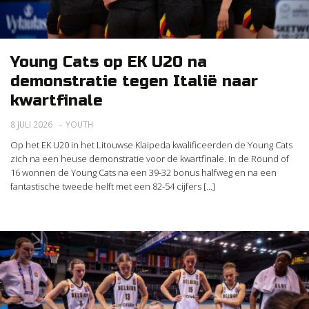
Young Cats op EK U20 na
demonstratie tegen Italië naar
kwartfinale
8 JULI 2026
YOUTH
Op het EK U20 in het Litouwse Klaipeda kwalificeerden de Young Cats
zich na een heuse demonstratie voor de kwartfinale. In de Round of
16 wonnen de Young Cats na een 39-32 bonus halfweg en na een
fantastische tweede helft met een 82-54 cijfers [...]