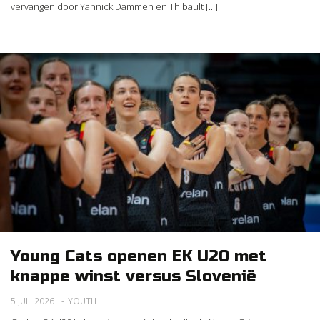
vervangen door Yannick Dammen en Thibault [...]
Young Cats openen EK U20 met
knappe winst versus Slovenië
5 JULI 2026
YOUTH