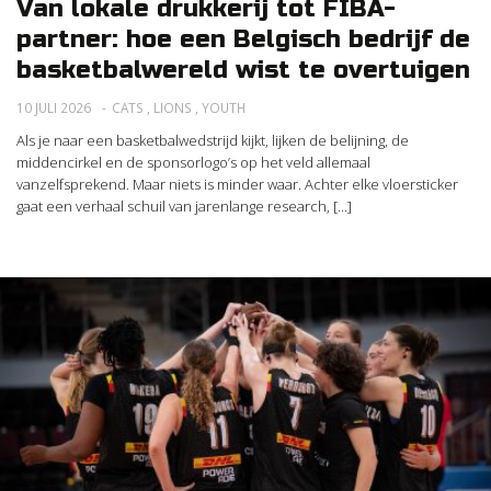
Van lokale drukkerij tot FIBA-
partner: hoe een Belgisch bedrijf de
basketbalwereld wist te overtuigen
10 JULI 2026
CATS
,
LIONS
,
YOUTH
Als je naar een basketbalwedstrijd kijkt, lijken de belijning, de
middencirkel en de sponsorlogo’s op het veld allemaal
vanzelfsprekend. Maar niets is minder waar. Achter elke vloersticker
gaat een verhaal schuil van jarenlange research, [...]