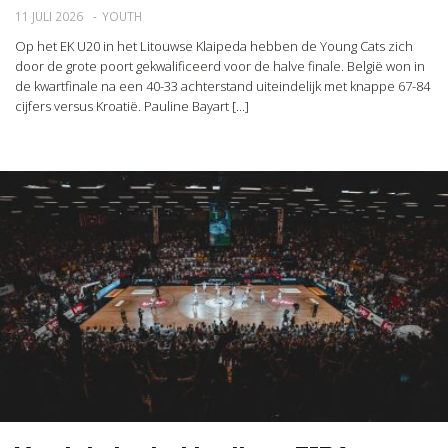
11 JULI 2026
YOUTH
Op het EK U20 in het Litouwse Klaipeda hebben de Young Cats zich
door de grote poort gekwalificeerd voor de halve finale. België won in
de kwartfinale na een 40-33 achterstand uiteindelijk met knappe 67-84
cijfers versus Kroatië. Pauline Bayart [...]