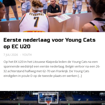
Eerste nederlaag voor Young Cats
op EC U20
7 JULI 2026
YOUTH
Op het EK U20 in het Litouwse Klaipeda leden de Young Cats na een
spannende wedstrijd een eerste nederlaag. België verloor na een 26-
32 achterstand halfweg met 62-70 van Frankrijk. De Young Cats
eindigden in poule D op de tweede plaats en werken [...]