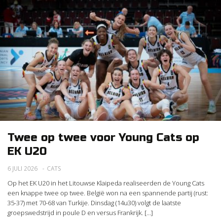
Twee op twee voor Young Cats op
EK U20
6 JULI 2026
CATS
Op het EK U20 in het Litouwse Klaipeda realiseerden de Young Cats
een knappe twee op twee. België won na een spannende partij (rust:
35-37) met 70-68 van Turkije. Dinsdag (14u30) volgt de laatste
groepswedstrijd in poule D en versus Frankrijk. [...]