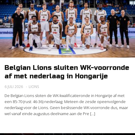
Belgian Lions sluiten WK-voorronde
af met nederlaag in Hongarije
6 JULI 2026
LIONS
De Belgian Lions sloten de WK-kwalificatieronde in Hongarije af met
een 85-70 (rust: 46-36) nederlaag. Meteen de zesde opeenvolgende
nederlaag voor de Lions. Geen beslissende WK-voorronde dus, maar
wel vanaf einde augustus deelname aan de Pre [...]