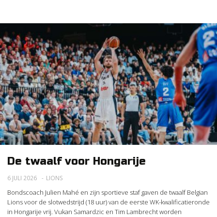
De twaalf voor Hongarije
6 JULI 2026
LIONS
Bondscoach Julien Mahé en zijn sportieve staf gaven de twaalf Belgian
Lions voor de slotwedstrijd (18 uur) van de eerste WK-kwalificatieronde
in Hongarije vrij. Vukan Samardzic en Tim Lambrecht worden