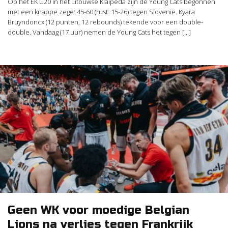
Op het EK U20 in het Litouwse Klaipeda zijn de Young Cats begonnen
met een knappe zege: 45-60 (rust: 15-26) tegen Slovenië. Kyara
Bruyndoncx (12 punten, 12 rebounds) tekende voor een double-
double. Vandaag (17 uur) nemen de Young Cats het tegen [...]
Geen WK voor moedige Belgian
Lions na verlies tegen Frankrijk