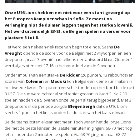
Onze U16 Lions hebben net niet voor een stunt gezorgd op
het Europees Kampioenschap in Sofia. Ze moest na
verlenging nipt de duimen leggen tegen het sterke Slovenië.
Het werd uiteindelijk 83-81, de Belgen spelen nu verder voor
plaatsen 5 tot 8.
Het werd een nek-aan-nek race van begin tot einde. Sasha
De
Vreught
opende de score voor de Belgen met 2 vrijworpen en een
driepunter, maar Slovenië had telkens een antwoord klaar. Quarter 1
werd afgesloten met 17-16 in het voordeel van de Slovenen.
Onder impuls van een sterke
De Ridder
(26 punten, 13 rebounds) en
scores van
Coleman
en
Madoki
kon België een kleine run maken in
het tweede kwart. Zes punten verschil stonden op het bord bij de rust:
31-37. Die run werd echter al snel teniet gedaan in kwart 3. Na 2:30
spelen hadden de Slovenen onze Belgen al terug bijgebeend. Met 3
driepunters in de periode zorgde
Bleijenbergh
dat de U16 Lions
slechts 1 punt in het krijt stonden bij de start van het laatste kwart.
Beide teams losten elkaar niet meer. Toch waren het de jonge Lions
die met de beste kansen de laatste minuten in gingen: 66-70 met nog
iets minder dan 2 minuten te spelen. Via 68-70 ging het naar 68-72