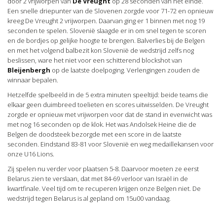
door 2 vrijworpen van
De Vreught
op 28 seconden van het einde.
Een snelle driepunter van de Slovenen zorgde voor 71-72 en opnieuw
kreeg De Vreught 2 vrijworpen. Daarvan ging er 1 binnen met nog 19
seconden te spelen. Slovenië slaagde er in om snel tegen te scoren
en de bordjes op gelijke hoogte te brengen. Balverlies bij de Belgen
en met het volgend balbezit kon Slovenië de wedstrijd zelfs nog
beslissen, ware het niet voor een schitterend blockshot van
Bleijenbergh
op de laatste doelpoging. Verlengingen zouden de
winnaar bepalen.
Hetzelfde spelbeeld in de 5 extra minuten speeltijd: beide teams die
elkaar geen duimbreed toelieten en scores uitwisselden. De Vreught
zorgde er opnieuw met vrijworpen voor dat de stand in evenwicht was
met nog 16 seconden op de klok. Het was Andolsek Heine die de
Belgen de doodsteek bezorgde met een score in de laatste
seconden. Eindstand 83-81 voor Slovenië en weg medaillekansen voor
onze U16 Lions.
Zij spelen nu verder voor plaatsen 5-8. Daarvoor moeten ze eerst
Belarus zien te verslaan, dat met 84-69 verloor van Israël in de
kwartfinale. Veel tijd om te recuperen krijgen onze Belgen niet. De
wedstrijd tegen Belarus is al gepland om 15u00 vandaag.