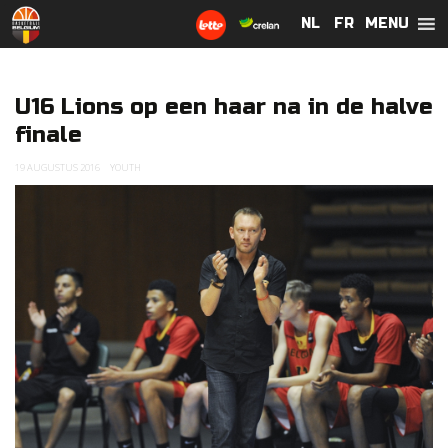
MENU
NL
NL
FR
FR
U16 Lions op een haar na in de halve
finale
19 AUGUSTUS 2016
YOUTH