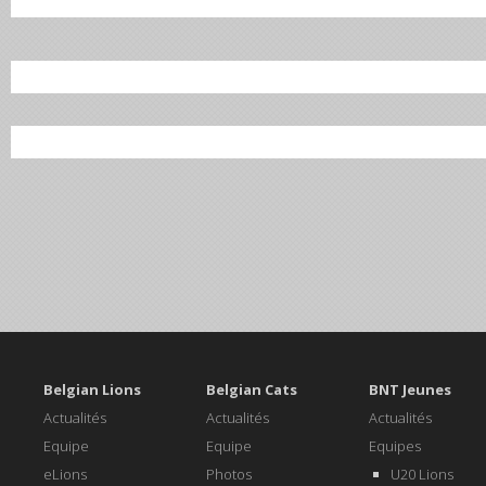
Belgian Lions
Belgian Cats
BNT Jeunes
Actualités
Actualités
Actualités
Equipe
Equipe
Equipes
eLions
Photos
U20 Lions