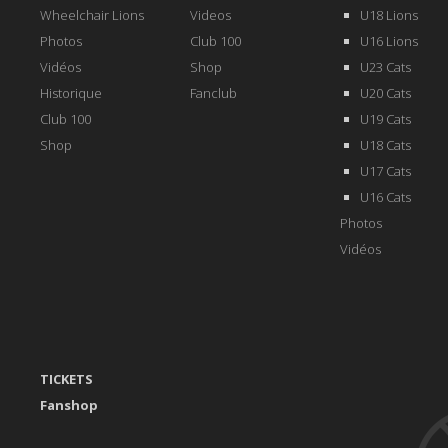
Wheelchair Lions
Videos
U18 Lions
Photos
Club 100
U16 Lions
Vidéos
Shop
U23 Cats
Historique
Fanclub
U20 Cats
Club 100
U19 Cats
Shop
U18 Cats
U17 Cats
U16 Cats
Photos
Vidéos
TICKETS
Fanshop