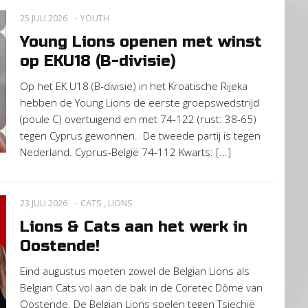
25 JULI 2026
YOUTH
Young Lions openen met winst
op EKU18 (B-divisie)
Op het EK U18 (B-divisie) in het Kroatische Rijeka
hebben de Young Lions de eerste groepswedstrijd
(poule C) overtuigend en met 74-122 (rust: 38-65)
tegen Cyprus gewonnen. De tweede partij is tegen
Nederland. Cyprus-België 74-112 Kwarts: [...]
23 JULI 2026
CATS
,
LIONS
Lions & Cats aan het werk in
Oostende!
Eind augustus moeten zowel de Belgian Lions als
Belgian Cats vol aan de bak in de Coretec Dôme van
Oostende. De Belgian Lions spelen tegen Tsjechië