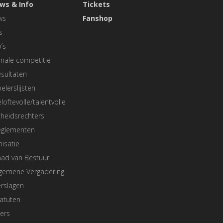
ws & Info
Tickets
ws
Fanshop
s
’s
nale competitie
sultaten
elerslijsten
loftevolle/talentvolle
heidsrechters
eglementen
isatie
aad van Bestuur
lgemene Vergadering
rslagen
atuten
ers