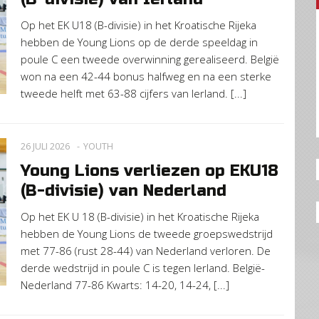
Op het EK U18 (B-divisie) in het Kroatische Rijeka
hebben de Young Lions op de derde speeldag in
poule C een tweede overwinning gerealiseerd. België
won na een 42-44 bonus halfweg en na een sterke
tweede helft met 63-88 cijfers van Ierland. [...]
26 JULI 2026
YOUTH
Young Lions verliezen op EKU18
(B-divisie) van Nederland
Op het EK U 18 (B-divisie) in het Kroatische Rijeka
hebben de Young Lions de tweede groepswedstrijd
met 77-86 (rust 28-44) van Nederland verloren. De
derde wedstrijd in poule C is tegen Ierland. België-
Nederland 77-86 Kwarts: 14-20, 14-24, [...]