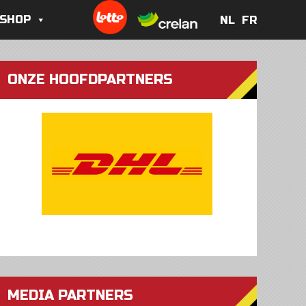
 SHOP
NL
FR
NL
FR
ONZE HOOFDPARTNERS
MEDIA PARTNERS