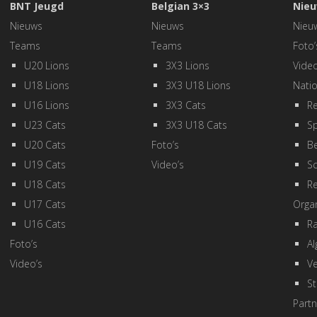
BNT Jeugd
Belgian 3×3
Nieu
Nieuws
Nieuws
Nieu
Teams
Teams
Foto’
U20 Lions
3X3 Lions
Video
U18 Lions
3X3 U18 Lions
Natio
U16 Lions
3X3 Cats
Re
U23 Cats
3X3 U18 Cats
Sp
U20 Cats
Foto’s
Be
U19 Cats
Video’s
Sc
U18 Cats
R
U17 Cats
Organ
U16 Cats
R
Foto’s
A
Video’s
Ve
St
Partn