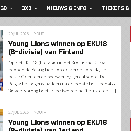
UGD
3X3
NIEUWS & INFO
TICKETS &
29 JULI 2026
YOUTH
Young Lions winnen op EKU18
(B-divisie) van Finland
Op het EK U18 (B-divisie) in het Kroatische Rijeka
hebben de Young Lions op de vierde speeldag in
poule C een derde overwinning gerealiseerd. De
Belgische jongens hadden na de eerste helft een 47-
36 voorsprong beet. In de tweede helft drukte de [...]
27 JULI 2026
YOUTH
Young Lions winnen op EKU18
(B-divisie) van Ierland