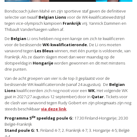
Bondscoach Julien Mahé en zijn sportieve staf gaven de definitieve
selectie van twaalf
Belgian Lions
voor de WK-kwalificatiewedstrijd
tegen vice-olympisch kampioen
Frankrijk
vrij. Yannick Dammen en
Thibault Vanderhaegen vallen af.
De
Belgian
Li ons hebben nog een kansje om zich te kwalificeren
voor de beslissende
WK-kwalificatieronde.
De Li ons moeten
vanavond tegen
Les Bleus
winnen, met één puntje is voldoende, van
Frankrijk. Als ze daarin slagen moet dan weer maandag op de
slotspeeldag in
Hongarije
worden gewonnen en dit met minstens
drie punten.
Van de acht groepen van vier is de top-3 geplaatst voor de
beslissende WK-kwalificatieronde (vanaf 24 augustus). De
Belgian
Lions
kwalificeerden zich nog nooit voor een
WK.
Het volgende WK
gaat in 2027 (27 augustus-12 september) door in
Qatar.
Tickets voor
de clash van vanavond tegen Rudy Gobert en zijn ploegmaats zijn nog
steeds beschikbaar
via deze link
.
de
Programma 5
speeldag poule G:
17.30 Finland-Hongarije; 20.30
België-Frankrijk
Stand poule G: 1.
Finland 4-7; 2. Frankrijk 4-7; 3. Hongarije 4-5; België
4-4