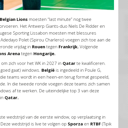
Belgian Lions
moesten “last minute” nog twee
rvoeren. Het Antwerp Giants-duo Niels De Ridder en
tugese Sporting Lissabon moesten met blessures
Adedayo Polet (Spirou Charleroi) voegen zich toe aan de
ronde vrijdag in
Rouen
tegen
Frankrijk.
Volgende
ns Arena
tegen
Hongarije.
 om zich voor het WK in 2027 in
Qatar
te kwalificeren.
es goed gaat) windows.
België
is ingedeeld in Poule G,
die teams wordt in een heen-en terug format gespeeld,
ronde. In die tweede ronde voegen deze teams zich samen
dows af te werken. De uiteindelijke top 3 van deze
 in
Qatar.
te wedstrijd van de eerste window, op verplaatsing in
Deze wedstrijd is live te volgen op
Sporza
en
RTBF
(Tipik