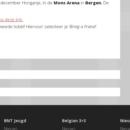
december Hongarije, in de
Mons Arena
in
Bergen.
De
a deze link.
weede ticket! Hiervoor selecteer je ‘
Bring a Friend
’.
BNT Jeugd
Belgian 3×3
Nieu
Nieuws
Nieuws
Nieu