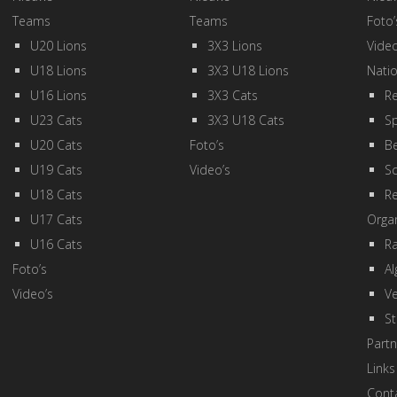
Teams
Teams
Foto’
U20 Lions
3X3 Lions
Video
U18 Lions
3X3 U18 Lions
Natio
U16 Lions
3X3 Cats
Re
U23 Cats
3X3 U18 Cats
Sp
U20 Cats
Foto’s
Be
U19 Cats
Video’s
Sc
U18 Cats
R
U17 Cats
Organ
U16 Cats
R
Foto’s
A
Video’s
Ve
St
Partn
Links
Cont