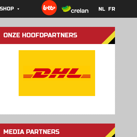
 SHOP
NL
FR
NL
FR
ONZE HOOFDPARTNERS
MEDIA PARTNERS