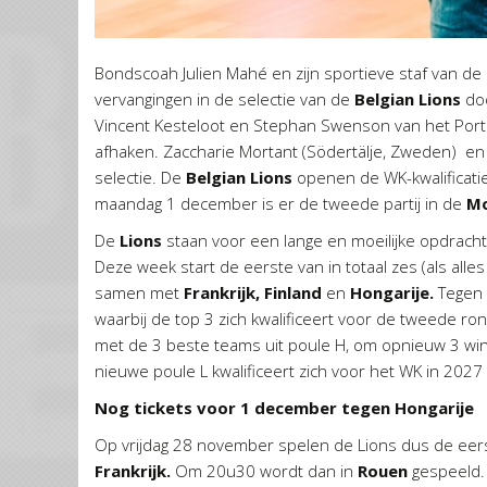
Bondscoah Julien Mahé en zijn sportieve staf van de
vervangingen in de selectie van de
Belgian Lions
doo
Vincent Kesteloot en Stephan Swenson van het Por
afhaken. Zaccharie Mortant (Södertälje, Zweden) en 
selectie. De
Belgian Lions
openen de WK-kwalificatie
maandag 1 december is er de tweede partij in de
Mo
De
Lions
staan voor een lange en moeilijke opdracht
Deze week start de eerste van in totaal zes (als all
samen met
Frankrijk, Finland
en
Hongarije.
Tegen 
waarbij de top 3 zich kwalificeert voor de tweede 
met de 3 beste teams uit poule H, om opnieuw 3 win
nieuwe poule L kwalificeert zich voor het WK in 2027
Nog tickets voor 1 december tegen Hongarije
Op vrijdag 28 november spelen de Lions dus de eers
Frankrijk.
Om 20u30 wordt dan in
Rouen
gespeeld. 