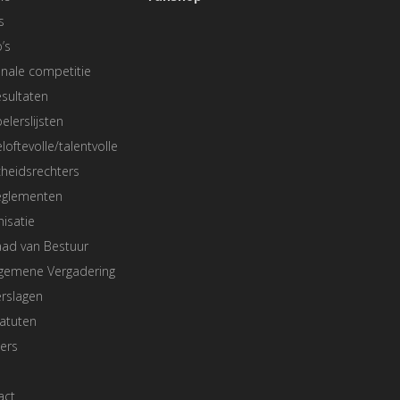
s
’s
nale competitie
sultaten
elerslijsten
loftevolle/talentvolle
heidsrechters
eglementen
isatie
aad van Bestuur
lgemene Vergadering
rslagen
atuten
ers
act