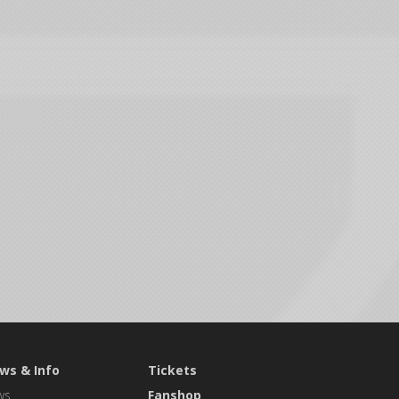
ws & Info
Tickets
ws
Fanshop