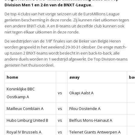
Division Men 1 en 2 én van de BNXT-League.
De top 4 clubs van het vorige seizoen uit de EuroMillions League
genieten bescherming in deze ronde. Zij kunnen niet uitkomen tegen
een andere BNXT-club. A en B-teams uit dezelfde club kunnen ook
niet tegen elkaar uitkomen in deze ronde.
e
De wedstrijden van de 1/8
finales van de Beker van België Heren
worden gespeeld in het weekend 29-30-31 oktober. De enige match-
up tussen 2 BNXT-teams wordt beslecht in een back-to-back, alle
andere duels worden in 1 wedstrijd afgewerkt. De Top Division-teams
genieten het thuisvoordeel.
home
away
ba
Koninklijke BBC
vs
Okapi Aalst A
Oostkamp A
Mailleux Comblain A
vs
Filou Oostende A
Hubo Limburg United B
vs
Belfius Mons-Hainaut A
Royal IV Brussels A
vs
Telenet Giants Antwerpen A