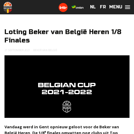
MENU
NL
NL
FR
FR
Loting Beker van België Heren 1/8
Finales
21 SEPTEMBER 2021
BEKER VAN BELGIË
Vandaag werd in Gent opnieuw geloot voor de Beker van
e
België Heren. De 1/8
finales omvatten nog clubs uit Top