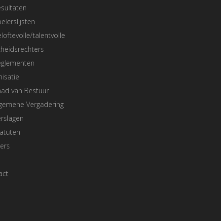
sultaten
elerslijsten
loftevolle/talentvolle
heidsrechters
eglementen
isatie
aad van Bestuur
lgemene Vergadering
rslagen
atuten
ers
act