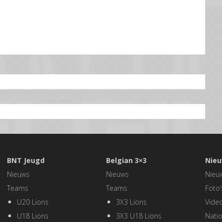
BNT Jeugd
Belgian 3×3
Nieu
Nieuws
Nieuws
Nieu
Teams
Teams
Foto’
U20 Lions
3X3 Lions
Video
U18 Lions
3X3 U18 Lions
Natio