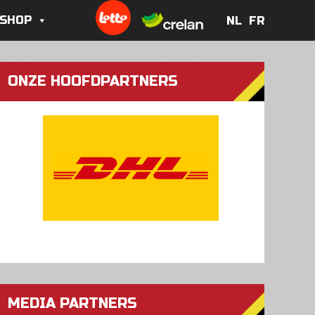
 SHOP
NL
FR
NL
FR
ONZE HOOFDPARTNERS
MEDIA PARTNERS