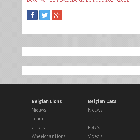
Belgian Lions
Belgian Cats
Nieuws
Nieuws
Team
Team
eLions
Foto’s
Wheelchair Lions
Video’s