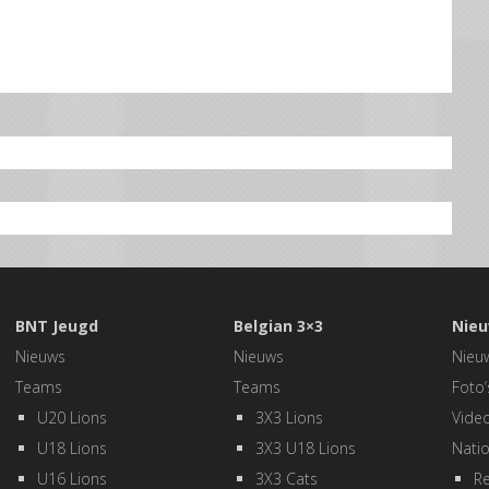
BNT Jeugd
Belgian 3×3
Nieu
Nieuws
Nieuws
Nieu
Teams
Teams
Foto’
U20 Lions
3X3 Lions
Video
U18 Lions
3X3 U18 Lions
Natio
U16 Lions
3X3 Cats
Re