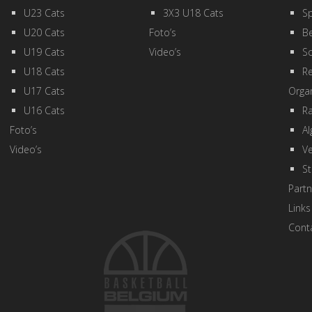
U23 Cats
3X3 U18 Cats
Sp
U20 Cats
Foto’s
Be
U19 Cats
Video’s
Sc
U18 Cats
R
U17 Cats
Organ
U16 Cats
R
Foto’s
A
Video’s
Ve
St
Partn
Links
Cont