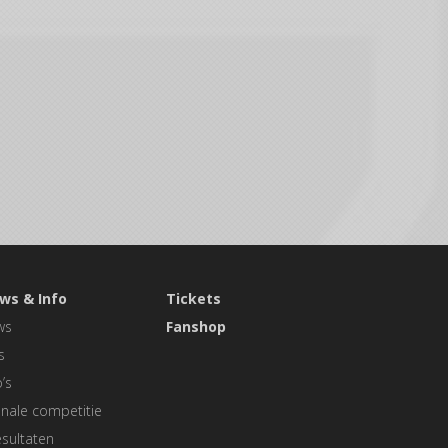
ws & Info
Tickets
ws
Fanshop
s
’s
nale competitie
sultaten