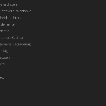
elerslijsten
loftevolle/talentvolle
heidsrechters
eglementen
isatie
aad van Bestuur
lgemene Vergadering
rslagen
atuten
ers
act