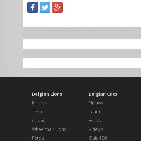
Belgian Lions
Belgian Cats
Nieuws
Nieuws
Team
Team
eLions
Foto’s
Wheelchair Lions
Video’s
Foto’s
Club 100