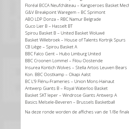
Floréal BCCA Neufchâteau – Kangoeroes Basket Mec
G&V Breakpoint Waregem – BC Sprimont
ABO LDP Donza – RBC Namur Belgrade
Guco Lier B – Hasselt BT
Spirou Basket B – United Basket Woluwé
Basket Willebroek – House of Talents Kortrijk Spurs
CB Liège – Spirou Basket A
BBC Falco Gent – Hubo Limburg United
BBC Croonen Lommel – Filou Oostende
Insurea Kontich Wolves – Stella Artois Leuven Bears
Kon. BBC Oostkamp – Okapi Aalst
BC L’9 Flénu-Frameries – Union Mons-Hainaut
Antwerp Giants B – Royal Waterloo Basket
Basket SKT Ieper – Windrose Giants Antwerp A
Basics Melsele-Beveren – Brussels Basketball
Na deze ronde worden de affiches van de 1/8e final