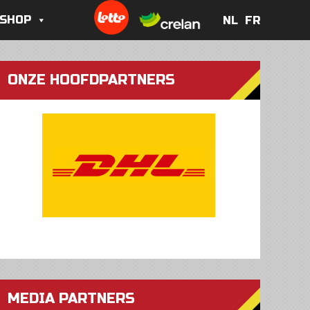
 SHOP
NL
FR
NL
FR
ONZE HOOFDPARTNERS
MEDIA PARTNERS