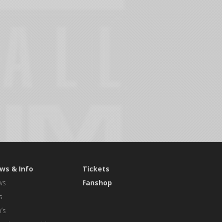
ws & Info
Tickets
ws
Fanshop
s
’s