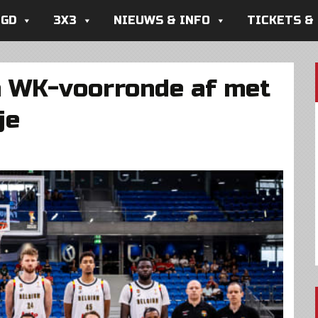
UGD
3X3
NIEUWS & INFO
TICKETS &
en WK-voorronde af met
je