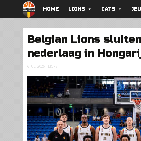
HOME
LIONS
CATS
JE
Belgian Lions sluit
nederlaag in Hongari
6 JULI 2026
LIONS