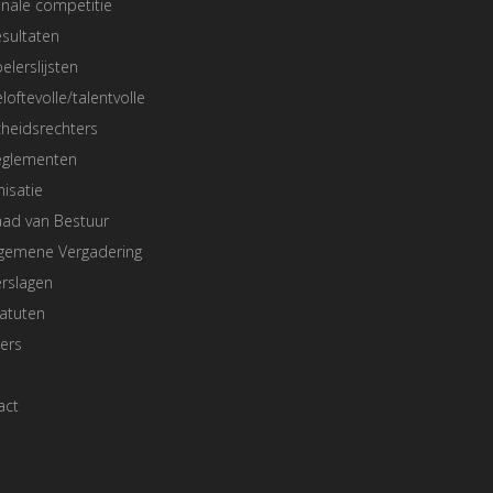
nale competitie
sultaten
elerslijsten
loftevolle/talentvolle
heidsrechters
eglementen
isatie
aad van Bestuur
lgemene Vergadering
rslagen
atuten
ers
act