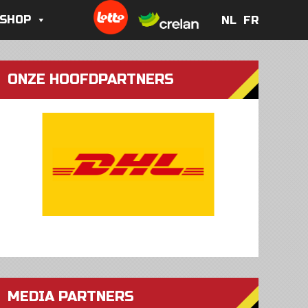
 SHOP
NL
FR
NL
FR
ONZE HOOFDPARTNERS
MEDIA PARTNERS