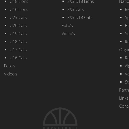
U18 Lions
3X3 U18 Lions
Natio
U16 Lions
3X3 Cats
Re
U23 Cats
3X3 U18 Cats
Sp
U20 Cats
Foto’s
Be
U19 Cats
Video’s
Sc
U18 Cats
R
U17 Cats
Organ
U16 Cats
R
Foto’s
A
Video’s
Ve
St
Partn
Links
Cont