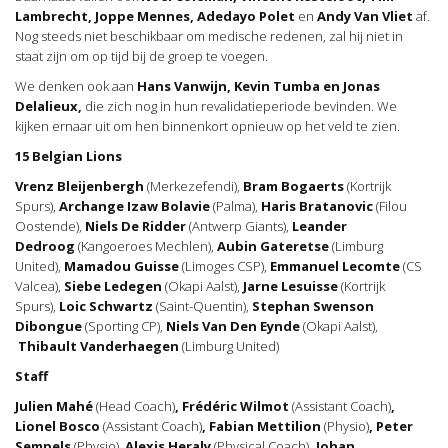
Lambrecht, Joppe Mennes, Adedayo Polet
en
Andy Van Vliet
af.
Nog steeds niet beschikbaar om medische redenen, zal hij niet in
staat zijn om op tijd bij de groep te voegen.
We denken ook aan
Hans Vanwijn, Kevin Tumba en Jonas
Delalieux,
die zich nog in hun revalidatieperiode bevinden. We
kijken ernaar uit om hen binnenkort opnieuw op het veld te zien.
15 Belgian Lions
Vrenz Bleijenbergh
(Merkezefendi),
Bram Bogaerts
(Kortrijk
Spurs),
Archange Izaw Bolavie
(Palma),
Haris Bratanovic
(Filou
Oostende),
Niels De Ridder
(Antwerp Giants),
Leander
Dedroog
(Kangoeroes Mechlen),
Aubin Gateretse
(Limburg
United),
Mamadou Guisse
(Limoges CSP),
Emmanuel Lecomte
(CS
Valcea),
Siebe Ledegen
(Okapi Aalst),
Jarne Lesuisse
(Kortrijk
Spurs),
Loic Schwartz
(Saint-Quentin),
Stephan Swenson
Dibongue
(Sporting CP),
Niels Van Den Eynde
(Okapi Aalst),
Thibault Vanderhaegen
(Limburg United)
Staff
Julien Mahé
(Head Coach)
, Frédéric Wilmot
(Assistant Coach)
,
Lionel Bosco
(Assistant Coach)
, Fabian Mettilion
(Physio)
, Peter
Sempels
(Physio),
Alexis Heraly
(Physical Coach)
, Johan