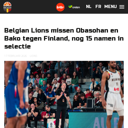
MENU
NL
NL
FR
FR
Belgian Lions missen Obasohan en
Bako tegen Finland, nog 15 namen in
selectie
17 FEBRUARI 2026
LIONS