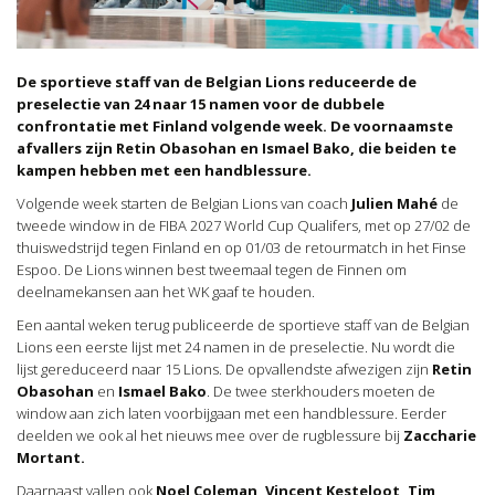
De sportieve staff van de Belgian Lions reduceerde de
preselectie van 24 naar 15 namen voor de dubbele
confrontatie met Finland volgende week. De voornaamste
afvallers zijn Retin Obasohan en Ismael Bako, die beiden te
kampen hebben met een handblessure.
Volgende week starten de Belgian Lions van coach
Julien Mahé
de
tweede window in de FIBA 2027 World Cup Qualifers, met op 27/02 de
thuiswedstrijd tegen Finland en op 01/03 de retourmatch in het Finse
Espoo. De Lions winnen best tweemaal tegen de Finnen om
deelnamekansen aan het WK gaaf te houden.
Een aantal weken terug publiceerde de sportieve staff van de Belgian
Lions een eerste lijst met 24 namen in de preselectie. Nu wordt die
lijst gereduceerd naar 15 Lions. De opvallendste afwezigen zijn
Retin
Obasohan
en
Ismael Bako
. De twee sterkhouders moeten de
window aan zich laten voorbijgaan met een handblessure. Eerder
deelden we ook al het nieuws mee over de rugblessure bij
Zaccharie
Mortant.
Daarnaast vallen ook
Noel Coleman, Vincent Kesteloot, Tim