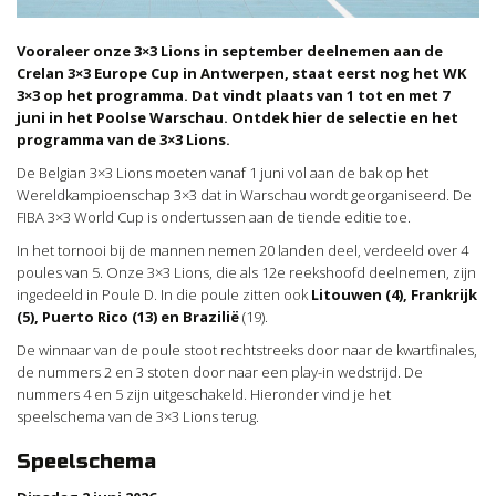
Vooraleer onze 3×3 Lions in september deelnemen aan de
Crelan 3×3 Europe Cup in Antwerpen, staat eerst nog het WK
3×3 op het programma. Dat vindt plaats van 1 tot en met 7
juni in het Poolse Warschau. Ontdek hier de selectie en het
programma van de 3×3 Lions.
De Belgian 3×3 Lions moeten vanaf 1 juni vol aan de bak op het
Wereldkampioenschap 3×3 dat in Warschau wordt georganiseerd. De
FIBA 3×3 World Cup is ondertussen aan de tiende editie toe.
In het tornooi bij de mannen nemen 20 landen deel, verdeeld over 4
poules van 5. Onze 3×3 Lions, die als 12e reekshoofd deelnemen, zijn
ingedeeld in Poule D. In die poule zitten ook
Litouwen (4), Frankrijk
(5), Puerto Rico (13) en Brazilië
(19).
De winnaar van de poule stoot rechtstreeks door naar de kwartfinales,
de nummers 2 en 3 stoten door naar een play-in wedstrijd. De
nummers 4 en 5 zijn uitgeschakeld. Hieronder vind je het
speelschema van de 3×3 Lions terug.
Speelschema