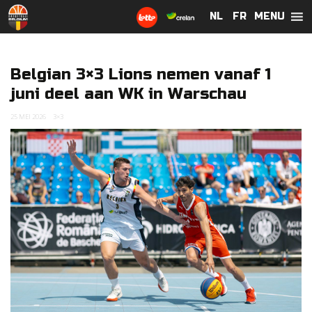
MENU
NL
NL
FR
FR
Belgian 3×3 Lions nemen vanaf 1
juni deel aan WK in Warschau
25 MEI 2026
3×3