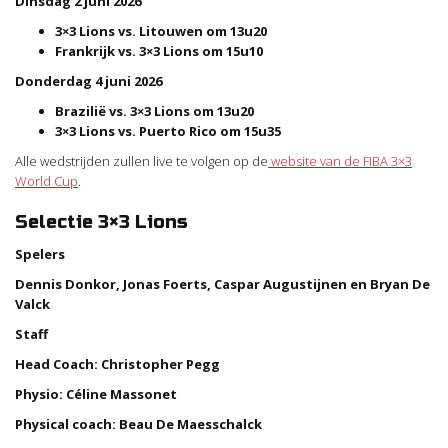
Dinsdag 2 juni 2026
3×3 Lions vs. Litouwen om 13u20
Frankrijk vs. 3×3 Lions om 15u10
Donderdag 4 juni 2026
Brazilië vs. 3×3 Lions om 13u20
3×3 Lions vs. Puerto Rico om 15u35
Alle wedstrijden zullen live te volgen op de
website van de FIBA 3×3
World Cup
.
Selectie 3×3 Lions
Spelers
Dennis Donkor, Jonas Foerts, Caspar Augustijnen en Bryan De
Valck
Staff
Head Coach: Christopher Pegg
Physio: Céline Massonet
Physical coach: Beau De Maesschalck