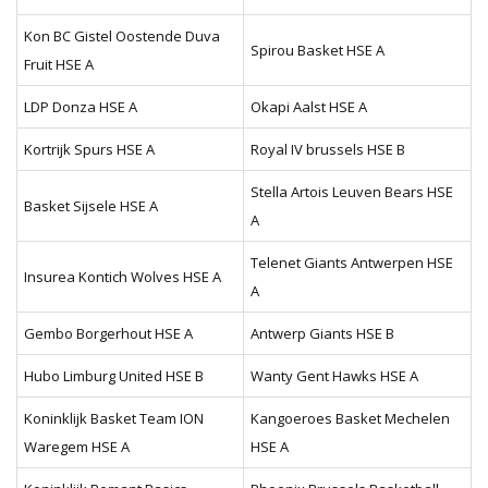
Kon BC Gistel Oostende Duva
Spirou Basket HSE A
Fruit HSE A
LDP Donza HSE A
Okapi Aalst HSE A
Kortrijk Spurs HSE A
Royal IV brussels HSE B
Stella Artois Leuven Bears HSE
Basket Sijsele HSE A
A
Telenet Giants Antwerpen HSE
Insurea Kontich Wolves HSE A
A
Gembo Borgerhout HSE A
Antwerp Giants HSE B
Hubo Limburg United HSE B
Wanty Gent Hawks HSE A
Koninklijk Basket Team ION
Kangoeroes Basket Mechelen
Waregem HSE A
HSE A