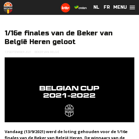
MENU
NL
NL
FR
FR
1/16e finales van de Beker van
België Heren geloot
13 SEPTEMBER 2021
BEKER VAN BELGIË
Vandaag (13/9/2021) werd de loting gehouden voor de 1/16e
finales van de Beker van België Heren. De winnaars van de