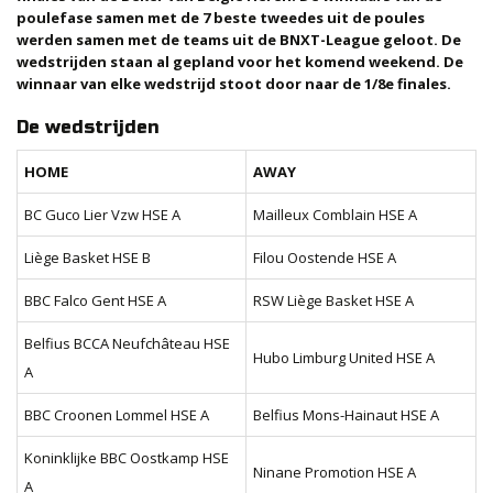
poulefase samen met de 7 beste tweedes uit de poules
werden samen met de teams uit de BNXT-League geloot. De
wedstrijden staan al gepland voor het komend weekend. De
winnaar van elke wedstrijd stoot door naar de 1/8e finales.
De wedstrijden
HOME
AWAY
BC Guco Lier Vzw HSE A
Mailleux Comblain HSE A
Liège Basket HSE B
Filou Oostende HSE A
BBC Falco Gent HSE A
RSW Liège Basket HSE A
Belfius BCCA Neufchâteau HSE
Hubo Limburg United HSE A
A
BBC Croonen Lommel HSE A
Belfius Mons-Hainaut HSE A
Koninklijke BBC Oostkamp HSE
Ninane Promotion HSE A
A