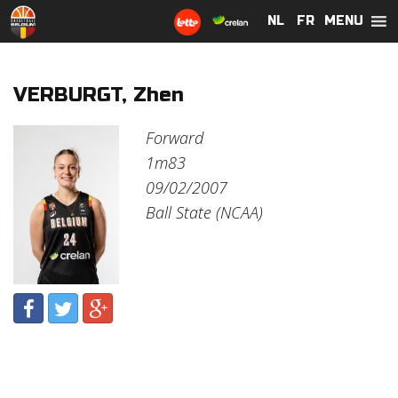
MENU
NL
NL
FR
FR
VERBURGT, Zhen
Forward
1m83
09/02/2007
Ball State (NCAA)