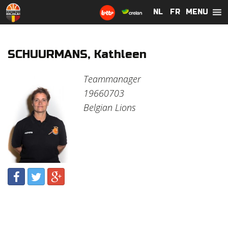
MENU
NL
NL
FR
FR
SCHUURMANS, Kathleen
Teammanager
19660703
Belgian Lions