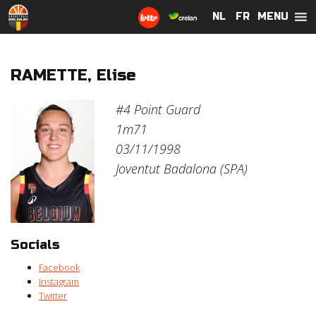
MENU
NL
NL
FR
FR
RAMETTE, Elise
#4
Point Guard
1m71
03/11/1998
Joventut Badalona (SPA)
Socials
Facebook
Instagram
Twitter