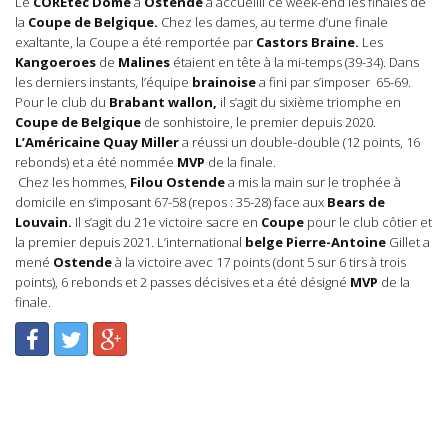
Le
COREtec Dôme
à
Ostende
a accueilli ce week-end les finales de
la
Coupe de Belgique.
Chez les dames, au terme d’une finale
exaltante, la Coupe a été remportée par
Castors Braine.
Les
Kangoeroes
de
Malines
étaient en tête à la mi-temps (39-34). Dans
les derniers instants, l’équipe
brainoise
a fini par s’imposer 65-69.
Pour le club du
Brabant wallon,
il s’agit du sixième triomphe en
Coupe de Belgique
de sonhistoire, le premier depuis 2020.
L’Américaine Quay Miller
a réussi un double-double (12 points, 16
rebonds) et a été nommée
MVP
de la finale.
Chez les hommes,
Filou Ostende
a mis la main sur le trophée à
domicile en s’imposant 67-58 (repos : 35-28) face aux
Bears de
Louvain.
Il s’agit du 21e victoire sacre en
Coupe
pour le club côtier et
la premier depuis 2021. L’international
belge Pierre-Antoine
Gillet a
mené
Ostende
à la victoire avec 17 points (dont 5 sur 6 tirs à trois
points), 6 rebonds et 2 passes décisives et a été désigné
MVP
de la
finale.