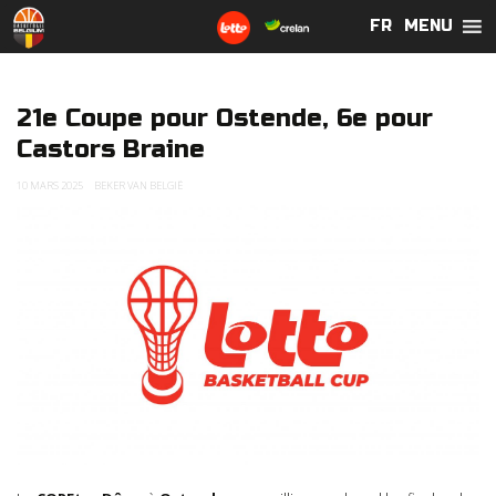
MENU
FR
FR
21e Coupe pour Ostende, 6e pour
Castors Braine
10 MARS 2025
BEKER VAN BELGIË